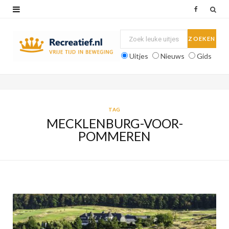
F
a
c
Uitjes
Nieuws
Gids
e
b
o
TAG
MECKLENBURG-VOOR-
o
POMMEREN
k