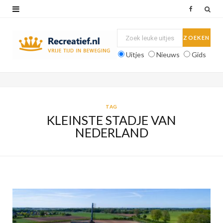
F
a
c
Uitjes
Nieuws
Gids
e
b
o
TAG
KLEINSTE STADJE VAN
o
NEDERLAND
k