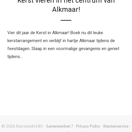
Kerst vieren in het centrum van
Alkmaar!
Vier dit jaar de Kerst in Alkmaar! Boek nu dit leuke
kerstarrangement en verblijf in hartje Alkmaar tijdens de
feestdagen. Slaap in een voormalige gevangenis en geniet
tijdens…
© 2026 Recreatief.nl BV -
Samenwerken ?
-
Privacy Policy
-
Klantenservice
-