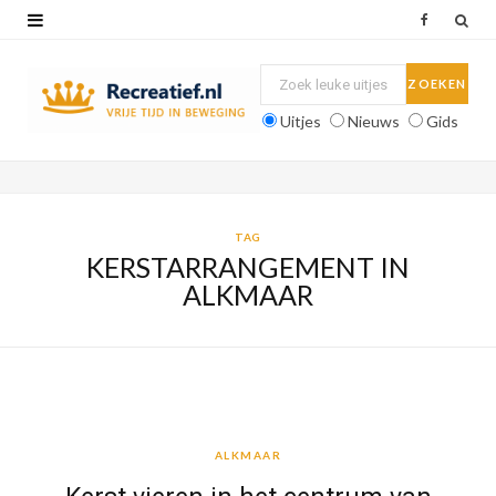
F
a
c
Uitjes
Nieuws
Gids
e
b
o
TAG
KERSTARRANGEMENT IN
o
ALKMAAR
k
ALKMAAR
ALKMAAR