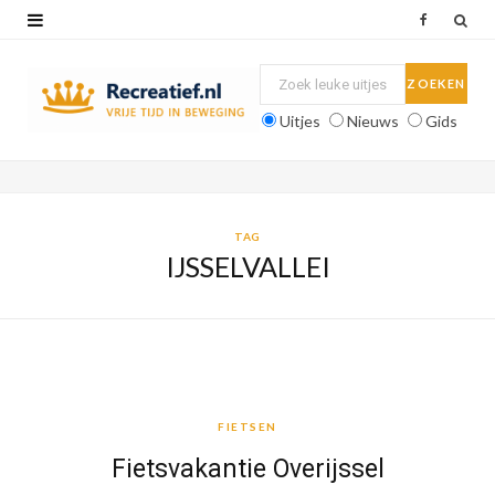
F
a
c
Uitjes
Nieuws
Gids
e
b
o
TAG
IJSSELVALLEI
o
k
FIETSEN
FIETSEN
Fietsvakantie Overijssel