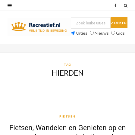
F
a
c
Uitjes
Nieuws
Gids
e
b
o
TAG
HIERDEN
o
k
FIETSEN
FIETSEN
Fietsen, Wandelen en Genieten op en