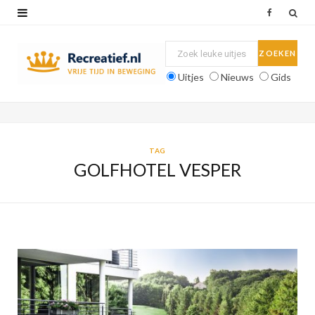
F
a
c
Uitjes
Nieuws
Gids
e
b
o
TAG
GOLFHOTEL VESPER
o
k