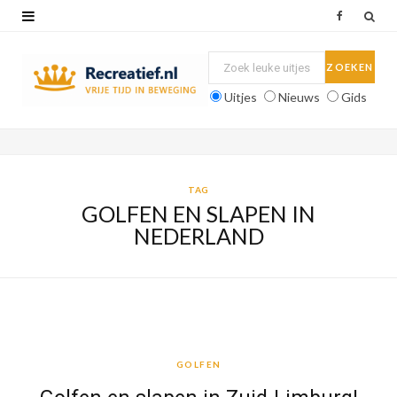
F
a
c
Uitjes
Nieuws
Gids
e
b
o
TAG
GOLFEN EN SLAPEN IN
o
NEDERLAND
k
GOLFEN
GOLFEN