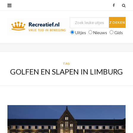
F
a
c
Uitjes
Nieuws
Gids
e
b
o
TAG
GOLFEN EN SLAPEN IN LIMBURG
o
k