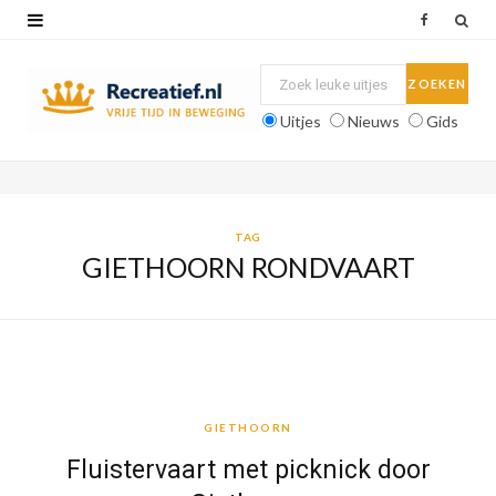
F
a
c
Uitjes
Nieuws
Gids
e
b
o
TAG
GIETHOORN RONDVAART
o
k
GIETHOORN
GIETHOORN
Fluistervaart met picknick door