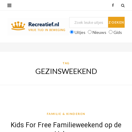
F
a
c
Uitjes
Nieuws
Gids
e
b
o
TAG
GEZINSWEEKEND
o
k
FAMILIE & KINDEREN
FAMILIE & KINDEREN
Kids For Free Familieweekend op de