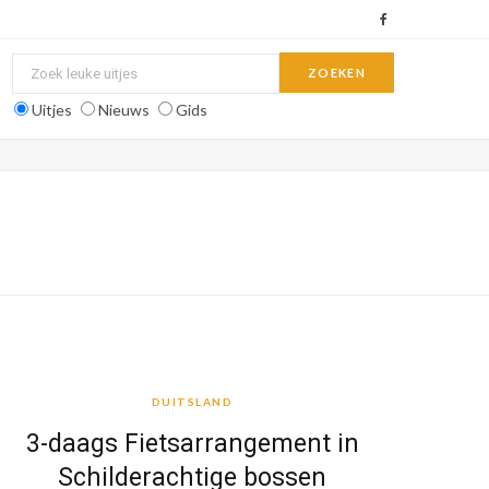
F
a
c
Uitjes
Nieuws
Gids
e
b
o
o
k
DUITSLAND
DUITSLAND
3-daags Fietsarrangement in
Schilderachtige bossen