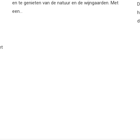
en te genieten van de natuur en de wijngaarden. Met
D
een…
h
d
et