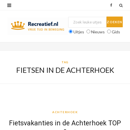
F
a
c
Uitjes
Nieuws
Gids
e
b
o
TAG
FIETSEN IN DE ACHTERHOEK
o
k
ACHTERHOEK
ACHTERHOEK
Fietsvakanties in de Achterhoek TOP