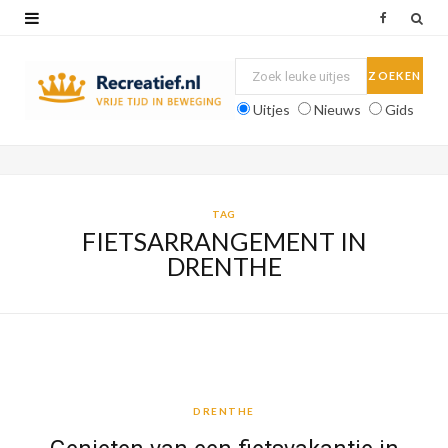
F
a
c
Uitjes
Nieuws
Gids
e
b
o
TAG
FIETSARRANGEMENT IN
o
DRENTHE
k
DRENTHE
DRENTHE