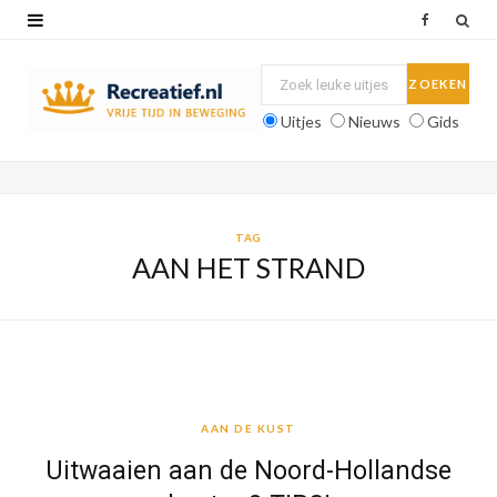
F
a
c
Uitjes
Nieuws
Gids
e
b
o
TAG
AAN HET STRAND
o
k
AAN DE KUST
AAN DE KUST
Uitwaaien aan de Noord-Hollandse