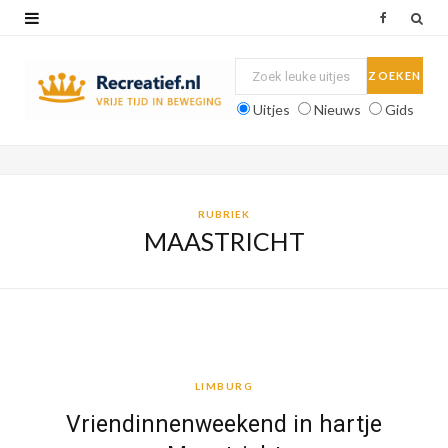
F
a
c
Uitjes
Nieuws
Gids
e
b
o
RUBRIEK
MAASTRICHT
o
k
LIMBURG
LIMBURG
Vriendinnenweekend in hartje