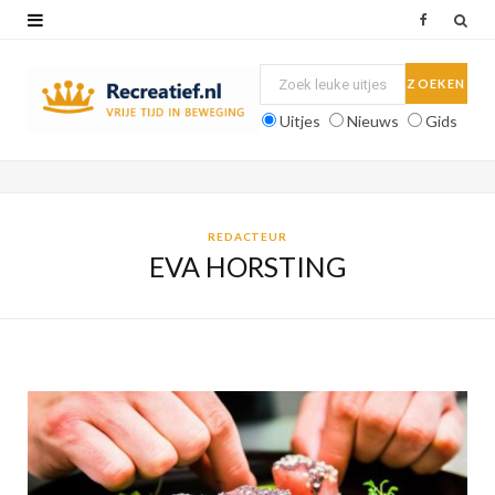
F
a
c
Uitjes
Nieuws
Gids
e
b
o
REDACTEUR
EVA HORSTING
o
k