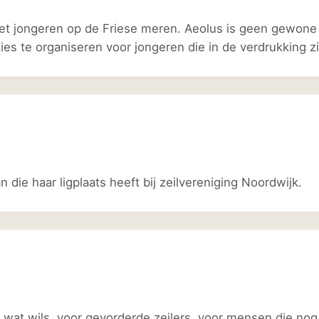
met jongeren op de Friese meren. Aeolus is geen gewone 
ties te organiseren voor jongeren die in de verdrukking zi
die haar ligplaats heeft bij zeilvereniging Noordwijk.
lk wat wils, voor gevorderde zeilers, voor mensen die no