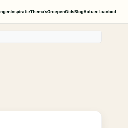
ingen
Inspiratie
Thema’s
Groepen
Gids
Blog
Actueel aanbod