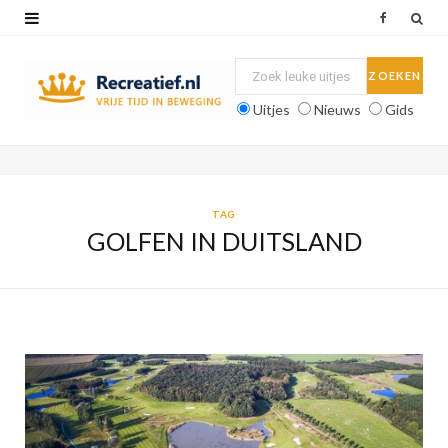
F
a
c
Uitjes
Nieuws
Gids
e
b
o
TAG
GOLFEN IN DUITSLAND
o
k