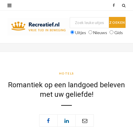
F
a
c
Uitjes
Nieuws
Gids
e
b
o
o
HOTELS
k
Romantiek op een landgoed beleven
met uw geliefde!