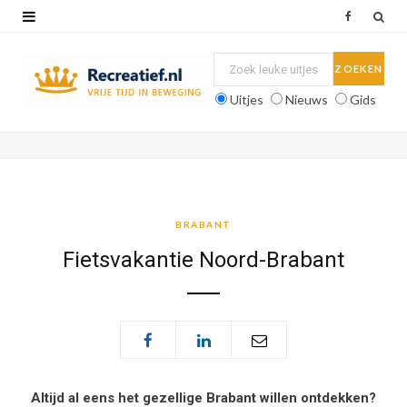
F
a
c
Uitjes
Nieuws
Gids
e
b
o
o
BRABANT
k
Fietsvakantie Noord-Brabant
Altijd al eens het gezellige Brabant willen ontdekken?