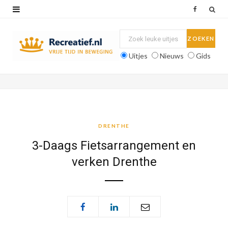
F
a
c
Uitjes
Nieuws
Gids
e
b
o
o
DRENTHE
k
3-Daags Fietsarrangement en
verken Drenthe