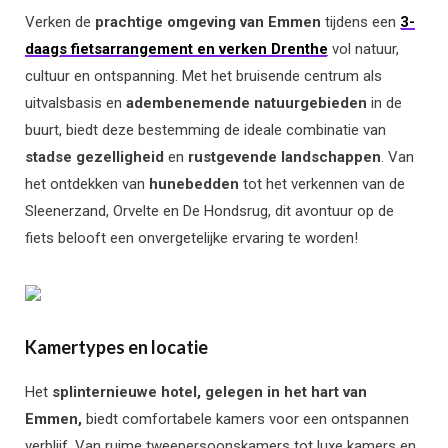
Verken de
prachtige omgeving van Emmen
tijdens een
3-
daags fietsarrangement en verken Drenthe
vol natuur,
cultuur en ontspanning. Met het bruisende centrum als
uitvalsbasis en
adembenemende natuurgebieden
in de
buurt, biedt deze bestemming de ideale combinatie van
stadse gezelligheid
en
rustgevende landschappen
. Van
het ontdekken van
hunebedden
tot het verkennen van de
Sleenerzand, Orvelte en De Hondsrug, dit avontuur op de
fiets belooft een onvergetelijke ervaring te worden!
Kamertypes en locatie
Het
splinternieuwe hotel, gelegen in het hart van
Emmen,
biedt comfortabele kamers voor een ontspannen
verblijf. Van ruime tweepersoonskamers tot luxe kamers en