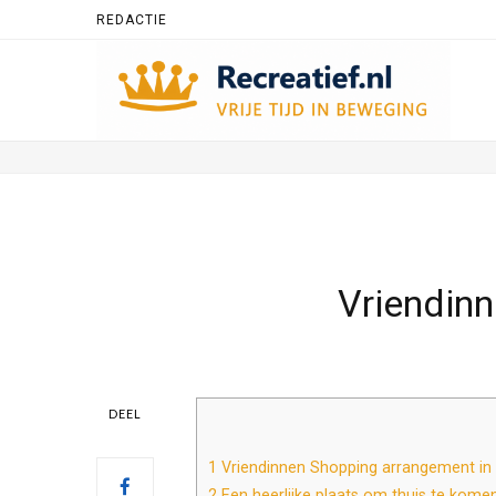
REDACTIE
Vriendin
DEEL
1
Vriendinnen Shopping arrangement in
2
Een heerlijke plaats om thuis te kome