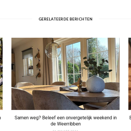
e
b
s
i
t
GERELATEERDE BERICHTEN
e
n
Samen weg? Beleef een onvergetelijk weekend in
de Weerribben
26 MAART 2026