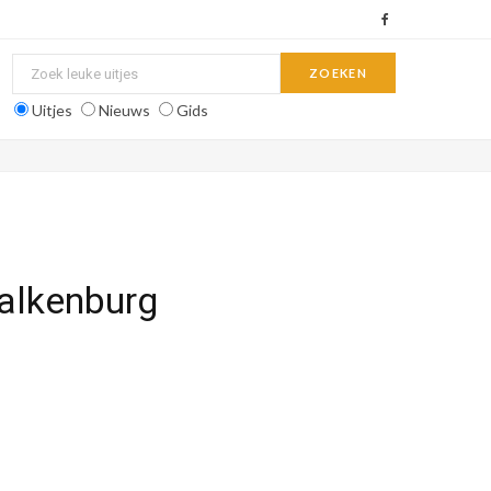
F
a
c
Uitjes
Nieuws
Gids
e
b
o
o
alkenburg
k