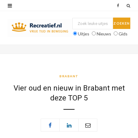
F
a
c
Uitjes
Nieuws
Gids
e
b
o
o
BRABANT
k
Vier oud en nieuw in Brabant met
deze TOP 5