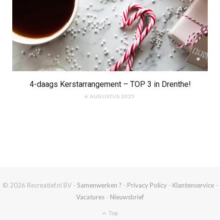
4-daags Kerstarrangement – TOP 3 in Drenthe!
6 AUGUSTUS 2025
© 2026 Recreatief.nl BV -
Samenwerken ?
-
Privacy Policy
-
Klantenservice
-
Vacatures
-
Nieuwsbrief
Top