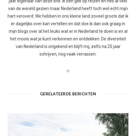
jaar eigenaar van deze site. Ik ben gek op reizen en heb al veel
van de wereld gezien maar Nederland heeft toch wel echt mijn
hart veroverd. We hebben in ons kleine land zoveel groots dat ik
er dagelijks over kan vertellen en dat doe ik dan ook graag in
mijn blogs over al het leuks wat er in Nederland te doen is en al
het moois wat je kunt verkennen en ontdekken. De diversiteit
van Nederland is ongekend en blijft mij, zelfs na 25 jaar
schrijven, nog vaak verrassen.
W
e
b
s
i
t
GERELATEERDE BERICHTEN
e