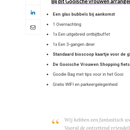
Bij dit Gooische vrouwen arrange
Een glas bubbels bij aankomst
1 Overnachting
1x Een uitgebreid ontbijtbuffet
1x Een 3-gangen diner
Standaard bioscoop kaartje voor de g
De Gooische Vrouwen Shopping fietsrou
Goodie Bag met tips voor in het Gooi
Gratis WIFI en parkeergelegenheid
Wij hebben een fantastisch we
Vooral de ontzettend vriendel