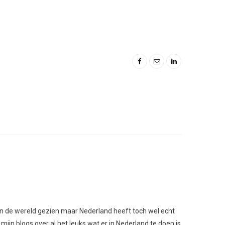
l van de wereld gezien maar Nederland heeft toch wel echt
 mijn blogs over al het leuks wat er in Nederland te doen is