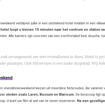
eekend verblijven jullie in een uitstekend hotel midden in een villaw
 hotel loopt u binnen 10 minuten naar het centrum en station v
nten.
Alle kamers zijn voorzien van een comfortabel bed, douche, toilet, 
euk arrangement om met vriendinnen te doen. Hotel is prima
uke plaatsjes. Ook Hilversum is een leuke shopstad. Wij he
eekend
en vriendinnenweekend kiezen uit meerdere fietsroutes, die variëren 
door steden zoals Laren, Bussum en Blaricum.
De bioscoop ligt op
oop. U kunt uw film al wel van te voren reserveren.
Na een gezellige 