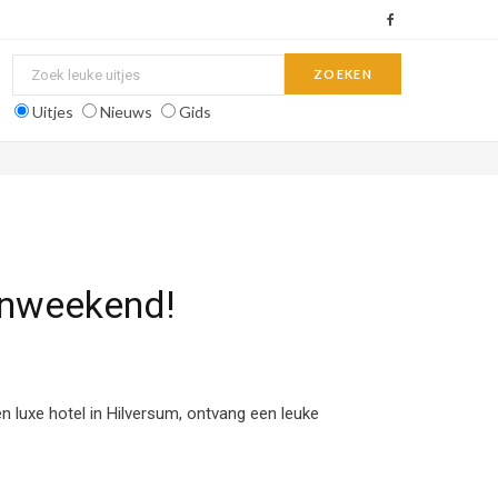
F
a
c
Uitjes
Nieuws
Gids
e
b
o
o
enweekend!
k
luxe hotel in Hilversum, ontvang een leuke