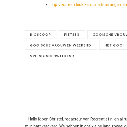
Tip voor een leuk kerstmarktarrangemen
BIOSCOOP
FIETSEN
GOOISCHE VROU
GOOISCHE VROUWEN WEEKEND
HET GOOI
VRIENDINNENWEEKEND
Hallo ik ben Christel, redacteur van Recreatief.nl en al
mijn hart veroverd. We hebben in ons kleine land zoveel gro