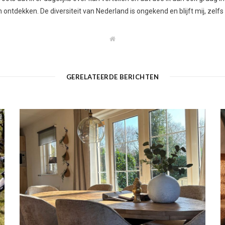
ontdekken. De diversiteit van Nederland is ongekend en blijft mij, zelfs
W
e
b
s
i
t
GERELATEERDE BERICHTEN
e