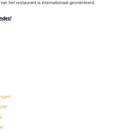
an het restaurant is internationaal georiënteerd.
ndjes!
ersum!
cht!
e
e!