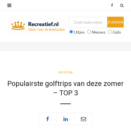
F
a
c
Uitjes
Nieuws
Gids
e
b
o
o
GOLFEN
k
Populairste golftrips van deze zomer
– TOP 3