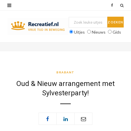
F
a
c
Uitjes
Nieuws
Gids
e
b
o
o
BRABANT
k
Oud & Nieuw arrangement met
Sylvesterparty!