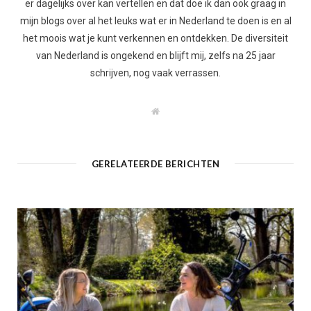
er dagelijks over kan vertellen en dat doe ik dan ook graag in
mijn blogs over al het leuks wat er in Nederland te doen is en al
het moois wat je kunt verkennen en ontdekken. De diversiteit
van Nederland is ongekend en blijft mij, zelfs na 25 jaar
schrijven, nog vaak verrassen.
W
e
b
s
i
t
GERELATEERDE BERICHTEN
e