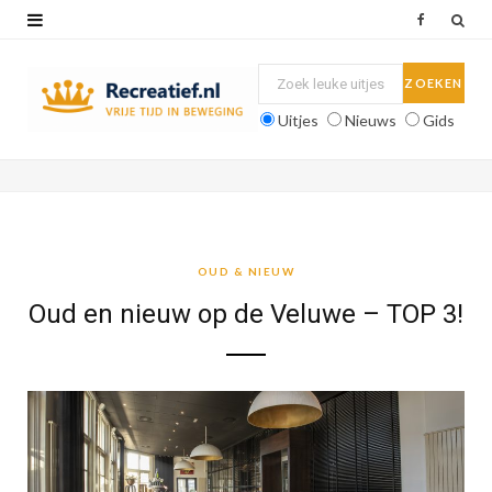
F
a
c
Uitjes
Nieuws
Gids
e
b
o
o
OUD & NIEUW
k
Oud en nieuw op de Veluwe – TOP 3!