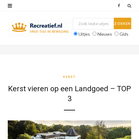
F
a
c
Uitjes
Nieuws
Gids
e
b
o
o
KERST
k
Kerst vieren op een Landgoed – TOP
3