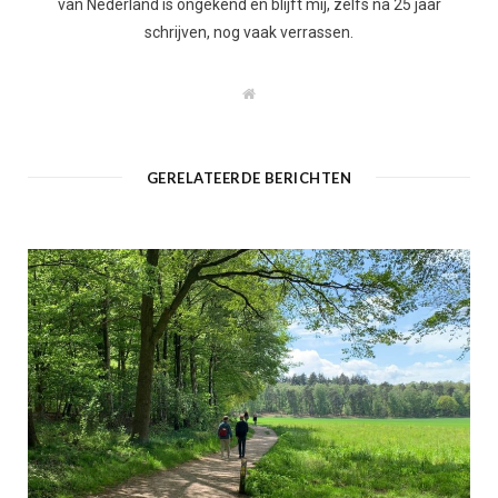
van Nederland is ongekend en blijft mij, zelfs na 25 jaar
schrijven, nog vaak verrassen.
W
e
b
s
i
t
GERELATEERDE BERICHTEN
e