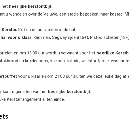
n het
heerlijke kerstontbijt.
unt u wandelen over de Veluwe, een stadje bezoeken, naar kasteel Mi
t
Kerstbuffet
en de activiteiten in de hal.
 hal voor u klaar:
Klimmen, Segway rijden(16+), Pistoolschieten(18+)
borrelen en om 18:00 uur wordt u verwacht voor het
heerlijke Kerstb
 stokbrood en kruidenboter, kalkoen, rollade, wildstoofpotje, vissch
ertbuffet
voor u klaar en om 21:00 uur sluiten we deze leuke dag af
r kunt u genieten van het
heerlijke kerstontbijt.
euke Kerstarrangement al ten einde.
ets