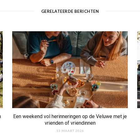
i
t
GERELATEERDE BERICHTEN
e
n
Een weekend vol herinneringen op de Veluwe met je
vrienden of vriendinnen
13 MAART 2026