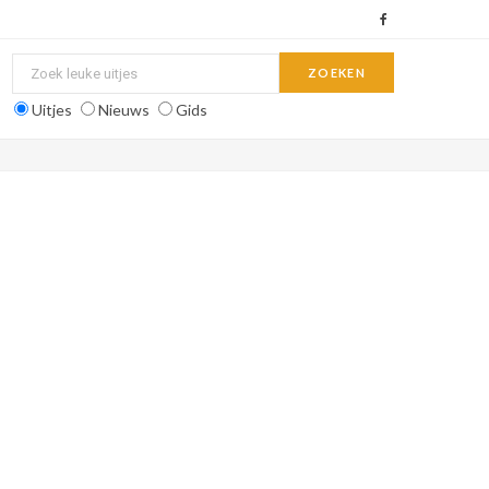
F
a
c
Uitjes
Nieuws
Gids
e
b
o
o
k