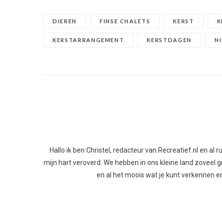
DIEREN
FINSE CHALETS
KERST
K
KERSTARRANGEMENT
KERSTDAGEN
N
Hallo ik ben Christel, redacteur van Recreatief.nl en al
mijn hart veroverd. We hebben in ons kleine land zoveel gro
en al het moois wat je kunt verkennen en 