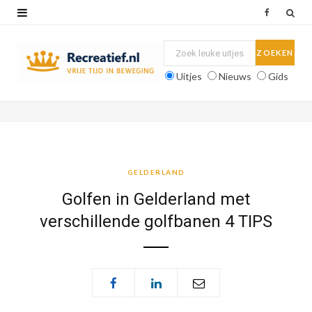
F
a
c
Uitjes
Nieuws
Gids
e
b
o
o
GELDERLAND
k
Golfen in Gelderland met
verschillende golfbanen 4 TIPS