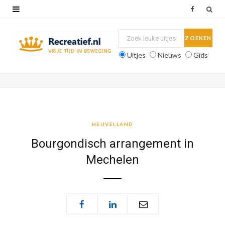
F
a
c
Uitjes
Nieuws
Gids
e
b
o
o
HEUVELLAND
k
Bourgondisch arrangement in
Mechelen