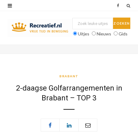
F
a
c
Uitjes
Nieuws
Gids
e
b
o
o
BRABANT
k
2-daagse Golfarrangementen in
Brabant – TOP 3