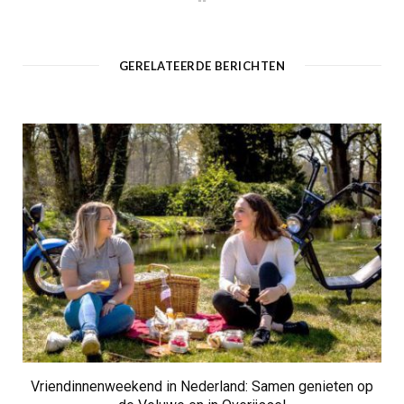
e
b
s
i
t
GERELATEERDE BERICHTEN
e
Vriendinnenweekend in Nederland: Samen genieten op