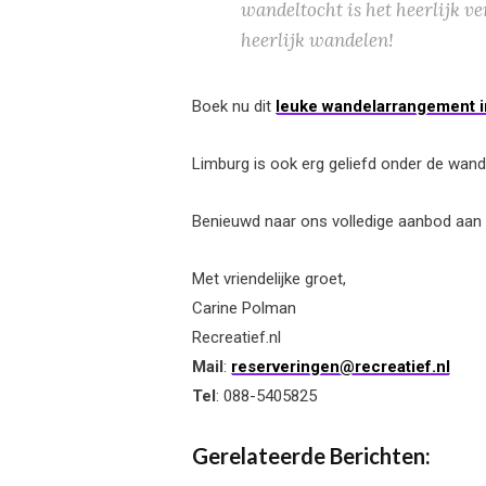
wandeltocht is het heerlijk v
heerlijk wandelen!
Boek nu dit
leuke wandelarrangement 
Limburg is ook erg geliefd onder de wan
Benieuwd naar ons volledige aanbod aa
Met vriendelijke groet,
Carine Polman
Recreatief.nl
Mail
:
reserveringen@recreatief.nl
Tel
: 088-5405825
Gerelateerde Berichten: