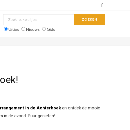
F
a
c
Uitjes
Nieuws
Gids
e
b
o
o
oek!
k
arrangement in de Achterhoek
en ontdek de mooie
rs
in de avond. Puur genieten!