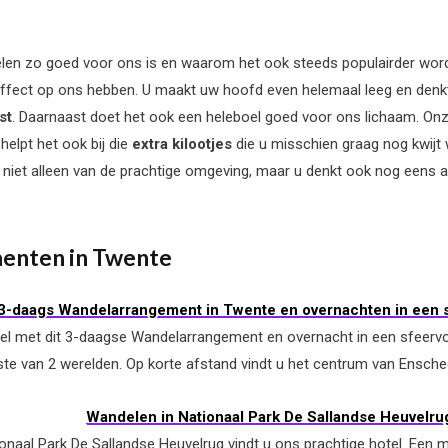
elen zo goed voor ons is en waarom het ook steeds populairder wor
ffect op ons hebben. U maakt uw hoofd even helemaal leeg en denkt 
st
. Daarnaast doet het ook een heleboel goed voor ons lichaam. On
helpt het ook bij die
extra kilootjes
die u misschien graag nog kwijt 
niet alleen van de prachtige omgeving, maar u denkt ook nog eens 
enten in Twente
3-daags Wandelarrangement in Twente en overnachten in een s
sel met dit 3-daagse Wandelarrangement en overnacht in een sfeervol
ste van 2 werelden. Op korte afstand vindt u het centrum van Ensche
Wandelen in Nationaal Park De Sallandse Heuvelru
naal Park De Sallandse Heuvelrug vindt u ons prachtige hotel. Een mo