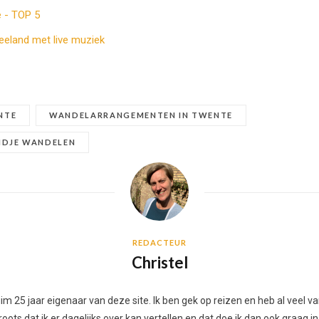
e - TOP 5
eeland met live muziek
NTE
WANDELARRANGEMENTEN IN TWENTE
NDJE WANDELEN
REDACTEUR
Christel
 ruim 25 jaar eigenaar van deze site. Ik ben gek op reizen en heb al vee
ots dat ik er dagelijks over kan vertellen en dat doe ik dan ook graag in