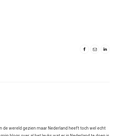
l van de wereld gezien maar Nederland heeft toch wel echt
 mijn blogs over al het leuks wat er in Nederland te doen is