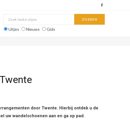
F
a
c
Uitjes
Nieuws
Gids
e
b
o
o
 Twente
k
arrangementen door Twente. Hierbij ontdek u de
 snel uw wandelschoenen aan en ga op pad.