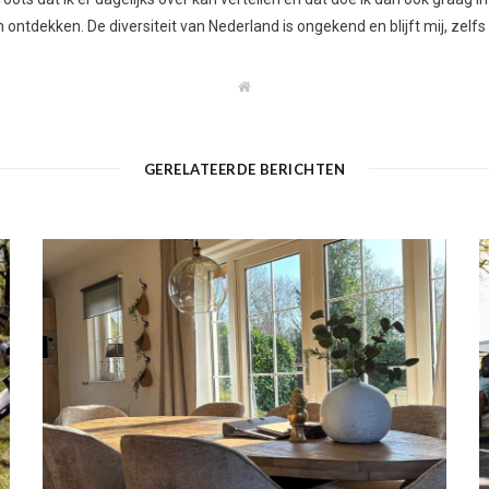
ontdekken. De diversiteit van Nederland is ongekend en blijft mij, zelfs
W
e
b
s
i
t
GERELATEERDE BERICHTEN
e