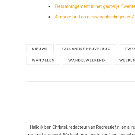
Fietsarrangement in het gastvrije Twent
4 mooie oud en nieuw aanbiedingen in Z
NIEUWS
SALLANDSE HEUVELRUG
TWE
WANDELEN
WANDELWEEKEND
WEEKE
Hallo ik ben Christel, redacteur van Recreatief.nl en al
mijn hart veroverd. We hebben in ons kleine land zoveel gro