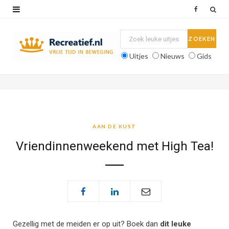
F
a
c
Uitjes
Nieuws
Gids
e
b
o
o
AAN DE KUST
k
Vriendinnenweekend met High Tea!
Gezellig met de meiden er op uit? Boek dan
dit leuke