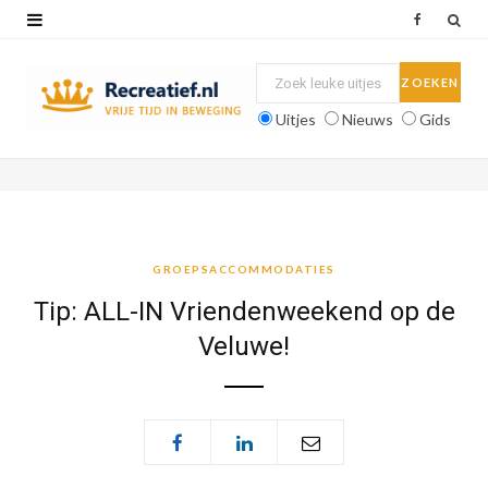
F
a
c
Uitjes
Nieuws
Gids
e
b
o
o
GROEPSACCOMMODATIES
k
Tip: ALL-IN Vriendenweekend op de
Veluwe!