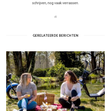
schrijven, nog vaak verrassen.
W
e
b
s
i
t
GERELATEERDE BERICHTEN
e