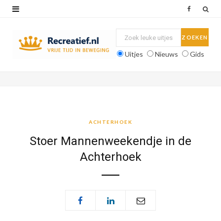
F
a
c
Uitjes
Nieuws
Gids
e
b
o
o
ACHTERHOEK
k
Stoer Mannenweekendje in de
Achterhoek