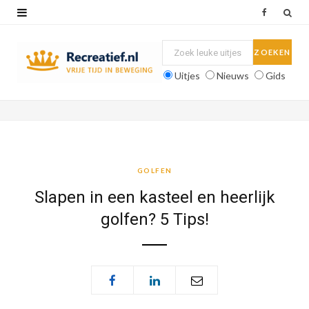
F
a
c
Uitjes
Nieuws
Gids
e
b
o
o
GOLFEN
k
Slapen in een kasteel en heerlijk
golfen? 5 Tips!