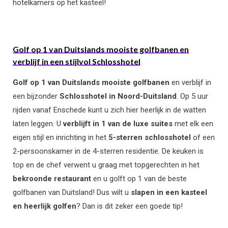
hotelkamers op het kasteel!
Golf op 1 van Duitslands mooiste golfbanen en
verblijf in een stijlvol Schlosshotel
Golf op 1 van Duitslands mooiste golfbanen
en verblijf in
een bijzonder
Schlosshotel in Noord-Duitsland
. Op 5 uur
rijden vanaf Enschede kunt u zich hier heerlijk in de watten
laten leggen. U
verblijft in 1 van de luxe suites
met elk een
eigen stijl en inrichting in het
5-sterren schlosshotel
of een
2-persoonskamer in de 4-sterren residentie. De keuken is
top en de chef verwent u graag met topgerechten in het
bekroonde restaurant
en u golft op 1 van de beste
golfbanen van Duitsland! Dus wilt u
slapen in een kasteel
en heerlijk golfen
? Dan is dit zeker een goede tip!