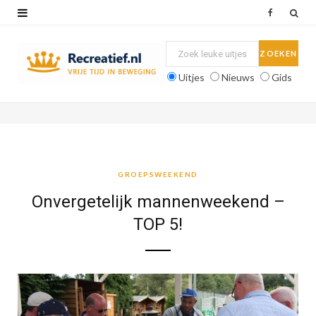
F
a
c
Uitjes
Nieuws
Gids
e
b
o
o
GROEPSWEEKEND
k
Onvergetelijk mannenweekend –
TOP 5!