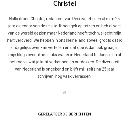
Christel
Hallo ik ben Christel, redacteur van Recreatief.nl en al ruim 25
jaar eigenaar van deze site. Ik ben gek op reizen en heb al veel
van de wereld gezien maar Nederland heeft toch wel echt mijn
hart veroverd. We hebben in ons kleine land zoveel groots dat ik
er dagelijks over kan vertellen en dat doe ik dan ook graag in
mijn blogs over al het leuks wat er in Nederland te doen is en al
het moois wat je kunt verkennen en ontdekken. De diversiteit
van Nederland is ongekend en blijft mij, zelfs na 25 jaar
schrijven, nog vaak verrassen.
W
e
b
s
i
t
GERELATEERDE BERICHTEN
e