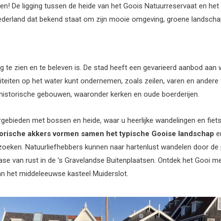
en! De ligging tussen de heide van het Goois Natuurreservaat en het
Nederland dat bekend staat om zijn mooie omgeving, groene landschap
g te zien en te beleven is. De stad heeft een gevarieerd aanbod aan 
iviteiten op het water kunt ondernemen, zoals zeilen, varen en andere 
de historische gebouwen, waaronder kerken en oude boerderijen.
urgebieden met bossen en heide, waar u heerlijke wandelingen en fie
torische akkers vormen samen het typische Gooise landschap
en
eken. Natuurliefhebbers kunnen naar hartenlust wandelen door de 
 oase van rust in de ’s Gravelandse Buitenplaatsen. Ontdek het Gooi 
aan het middeleeuwse kasteel Muiderslot.