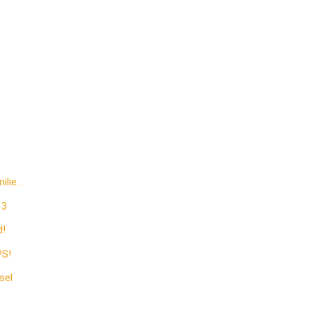
ilie…
 3
d!
PS!
sel