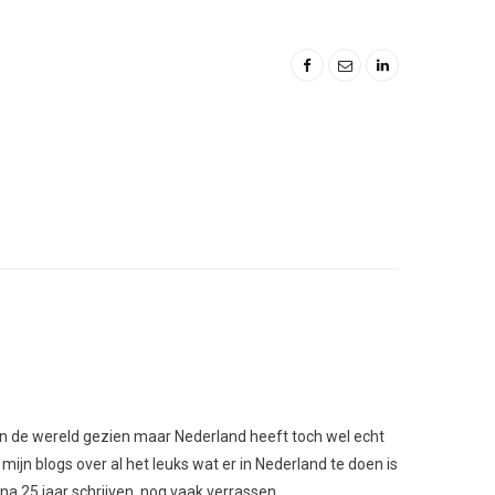
l van de wereld gezien maar Nederland heeft toch wel echt
 mijn blogs over al het leuks wat er in Nederland te doen is
 na 25 jaar schrijven, nog vaak verrassen.