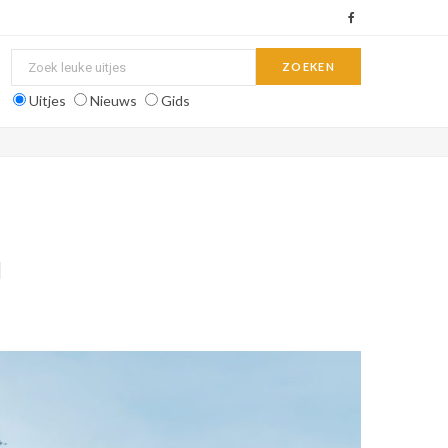
F
a
c
Uitjes
Nieuws
Gids
e
b
o
o
!
k