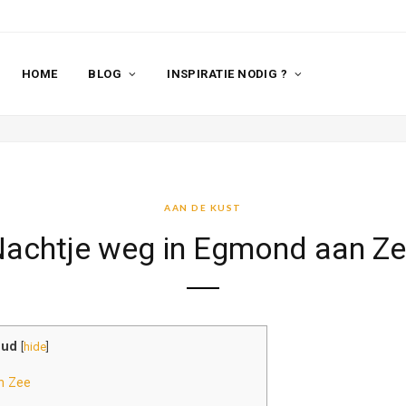
HOME
BLOG
INSPIRATIE NODIG ?
AAN DE KUST
achtje weg in Egmond aan Z
oud
[
hide
]
n Zee