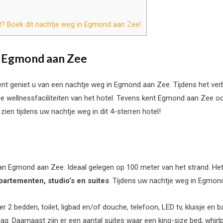
t? Boek dit nachtje weg in Egmond aan Zee!
n Egmond aan Zee
nt geniet u van een nachtje weg in Egmond aan Zee. Tijdens het verbl
 de wellnessfaciliteiten van het hotel. Tevens kent Egmond aan Zee
zien tijdens uw nachtje weg in dit 4-sterren hotel!
d van Egmond aan Zee. Ideaal gelegen op 100 meter van het strand. He
partementen, studio’s en suites
. Tijdens uw nachtje weg in Egmond
2 bedden, toilet, ligbad en/of douche, telefoon, LED tv, kluisje en b
g. Daarnaast zijn er een aantal suites waar een king-size bed, whirlpoo