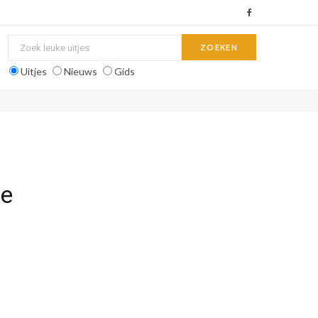
F
a
c
Uitjes
Nieuws
Gids
e
b
o
o
ee
k