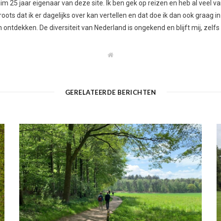
 ruim 25 jaar eigenaar van deze site. Ik ben gek op reizen en heb al vee
ots dat ik er dagelijks over kan vertellen en dat doe ik dan ook graag in
ontdekken. De diversiteit van Nederland is ongekend en blijft mij, zelfs
W
e
b
s
i
t
GERELATEERDE BERICHTEN
e