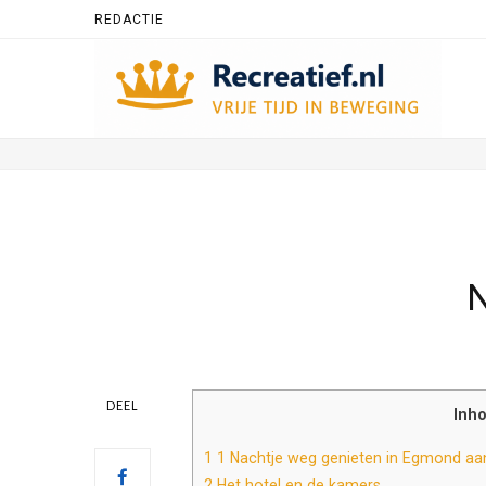
REDACTIE
N
DEEL
Inh
1
1 Nachtje weg genieten in Egmond aa
2
Het hotel en de kamers