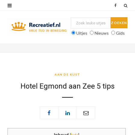
F
a
c
Uitjes
Nieuws
Gids
e
b
o
o
AAN DE KUST
k
Hotel Egmond aan Zee 5 tips