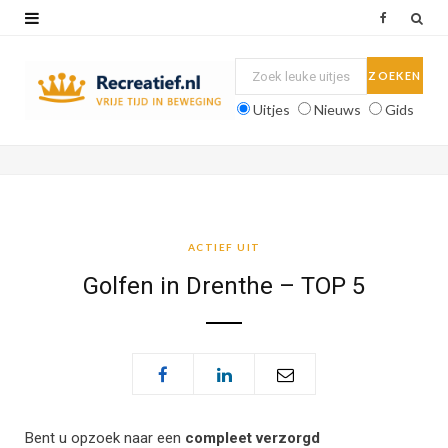
F
a
c
Uitjes
Nieuws
Gids
e
b
o
o
ACTIEF UIT
k
Golfen in Drenthe – TOP 5
Bent u opzoek naar een
compleet verzorgd