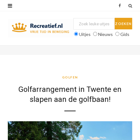
F
a
c
Uitjes
Nieuws
Gids
e
b
o
o
GOLFEN
k
Golfarrangement in Twente en
slapen aan de golfbaan!