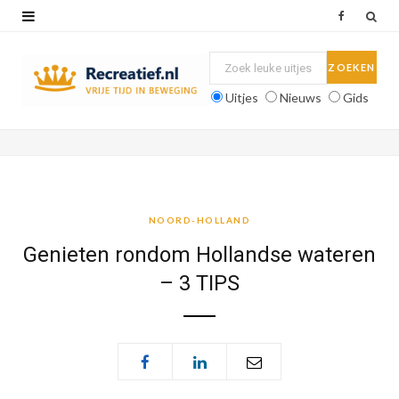
F
a
c
Uitjes
Nieuws
Gids
e
b
o
o
NOORD-HOLLAND
k
Genieten rondom Hollandse wateren
– 3 TIPS