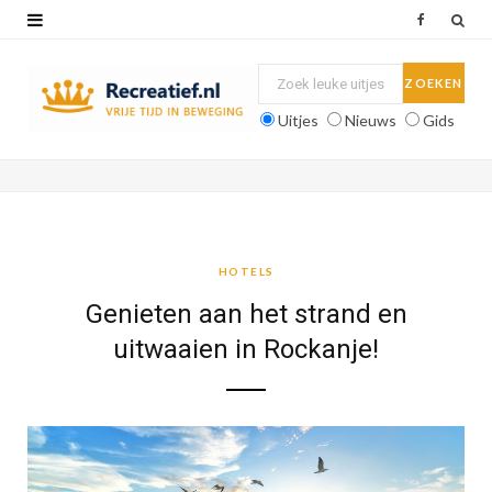
F
a
c
Uitjes
Nieuws
Gids
e
b
o
o
HOTELS
k
Genieten aan het strand en
uitwaaien in Rockanje!