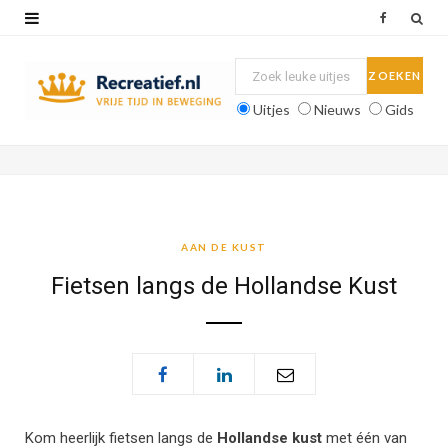
F
a
c
Uitjes
Nieuws
Gids
e
b
o
o
AAN DE KUST
k
Fietsen langs de Hollandse Kust
Kom heerlijk fietsen langs de
Hollandse kust
met één van