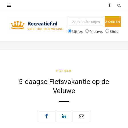
F
a
c
Uitjes
Nieuws
Gids
e
b
o
o
FIETSEN
k
5-daagse Fietsvakantie op de
Veluwe