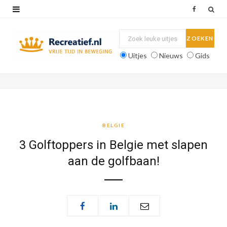
F
a
c
Uitjes
Nieuws
Gids
e
b
o
o
BELGIE
k
3 Golftoppers in Belgie met slapen
aan de golfbaan!